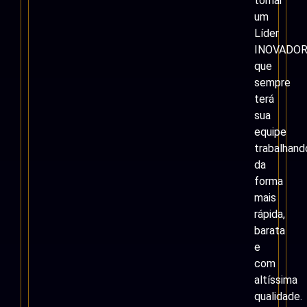
tornar
um
Líder
INOVADOR
que
sempre
terá
sua
equipe
trabalhand
da
forma
mais
rápida,
barata
e
com
altíssima
qualidade.