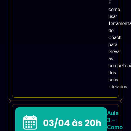
E
como
usar
ferrament
de
Coach
para
elevar
as
competênc
dos
seus
liderados.
Aula
3 –
Como