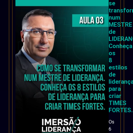
se
transfo
num
MESTRE
de
LIDERAN
Conheça
os
8
estilos
de
lideranç
para
criar
TIMES
FORTES.
Os
6