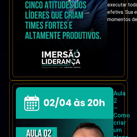
executar tod
efetiva. Sua e
momentos de 
Aula
2
–
Como
criar
um