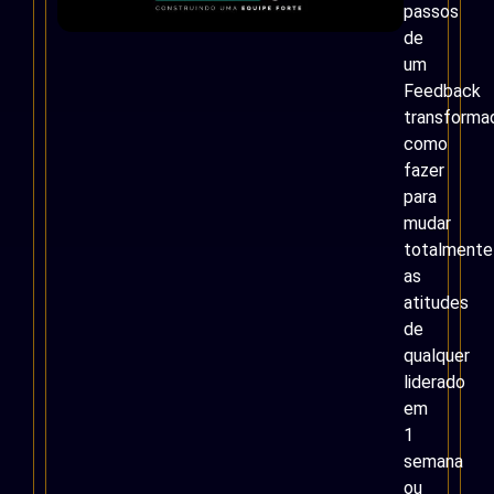
passos
de
um
Feedback
transformad
como
fazer
para
mudar
totalmente
as
atitudes
de
qualquer
liderado
em
1
semana
ou