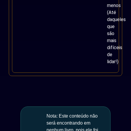
menos
(Até
daqueles
que
são
mais
difíceis
de
lidar!)
Nota: Este conteúdo não
será encontrando em
nenhum livro, pois ele foi