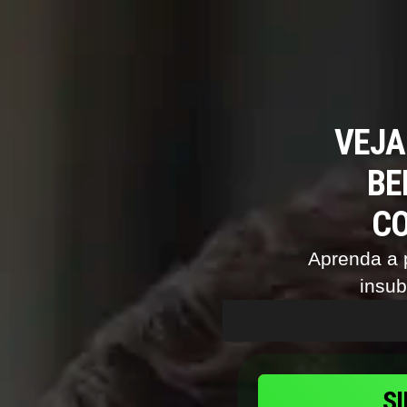
VEJA
BE
CO
Aprenda a 
insub
S