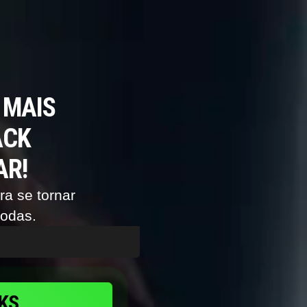
 MAIS
ACK
AR!
a se tornar
todas.
KS