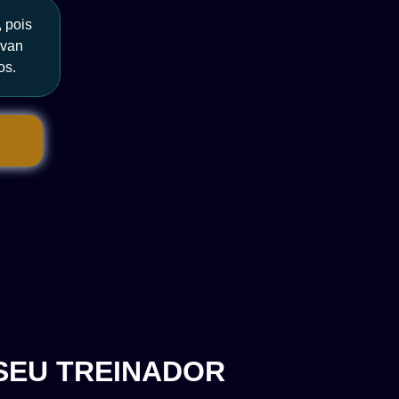
 pois
ovan
os.
SEU TREINADOR​