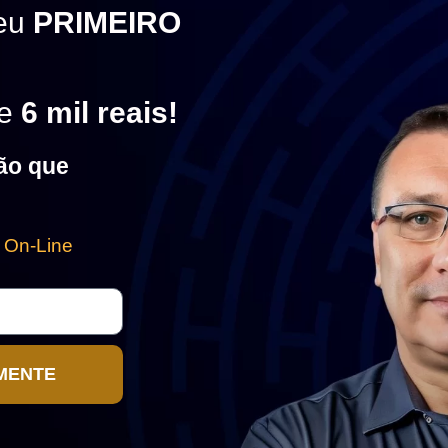
seu
PRIMEIRO
de
6 mil reais!
ão que
 On-Line
MENTE