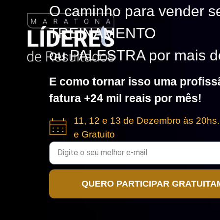
O caminho para vender 
TREINAMENTO
ou PALESTRA por mais 
E como tornar isso uma profiss
fatura +24 mil reais por mês!
11, 12 e 13 de Dezembro às 20hs.
e Gratuito
QUERO PARTICIPAR GRATUITA