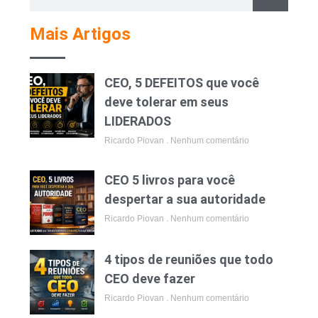
Mais Artigos
CEO, 5 DEFEITOS que você
deve tolerar em seus
LIDERADOS
Ricardo Piovan
Nenhum comentário
CEO 5 livros para você
despertar a sua autoridade
Ricardo Piovan
Nenhum comentário
4 tipos de reuniões que todo
CEO deve fazer
Ricardo Piovan
Nenhum comentário