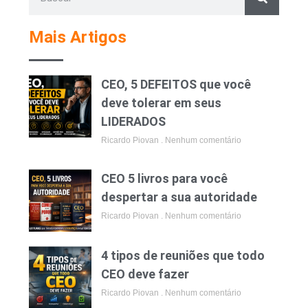
Mais Artigos
CEO, 5 DEFEITOS que você
deve tolerar em seus
LIDERADOS
Ricardo Piovan
Nenhum comentário
CEO 5 livros para você
despertar a sua autoridade
Ricardo Piovan
Nenhum comentário
4 tipos de reuniões que todo
CEO deve fazer
Ricardo Piovan
Nenhum comentário