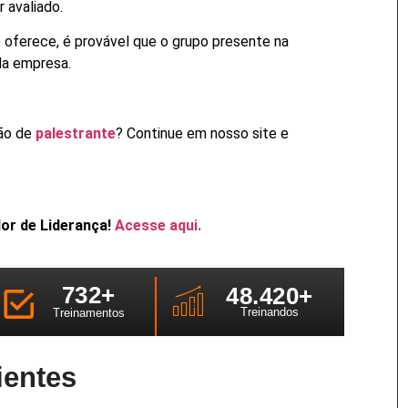
 avaliado.
oferece, é provável que o grupo presente na
da empresa.
são de
palestrante
? Continue em nosso site e
r de Liderança!
Acesse aqui.
732
+
48.42
0+
Treinandos
Treinamentos
ientes