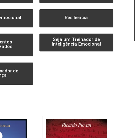
 Emocional
Resiliência
Seja um Treinador de
entos
Inteligência Emocional
zados
inador de
nça