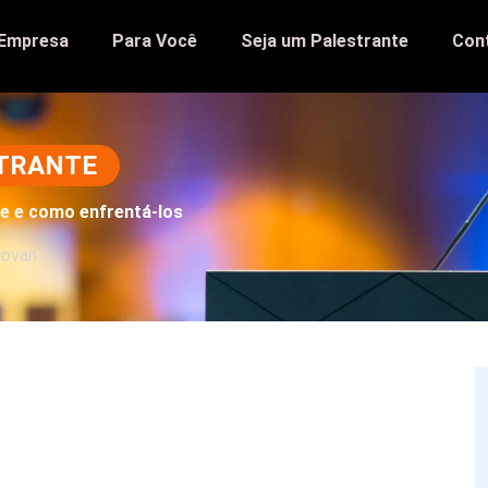
 Empresa
Para Você
Seja um Palestrante
Con
STRANTE
te e como enfrentá-los
iovan