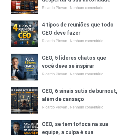
Ricardo Piovan
Nenhum comentário
4 tipos de reuniões que todo
CEO deve fazer
Ricardo Piovan
Nenhum comentário
CEO, 5 líderes chatos que
você deve se inspirar
Ricardo Piovan
Nenhum comentário
CEO, 6 sinais sutis de burnout,
além de cansaço
Ricardo Piovan
Nenhum comentário
CEO, se tem fofoca na sua
equipe, a culpa é sua