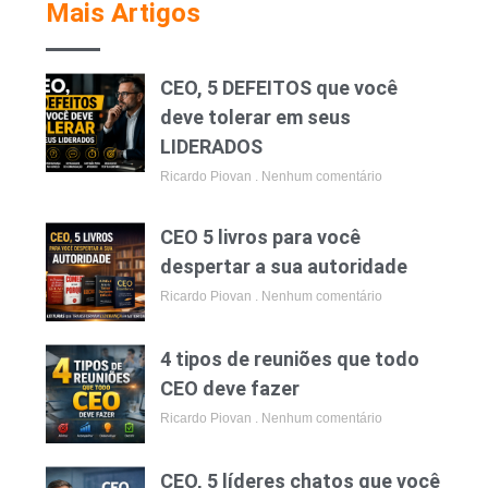
Mais Artigos
CEO, 5 DEFEITOS que você
deve tolerar em seus
LIDERADOS
Ricardo Piovan
Nenhum comentário
CEO 5 livros para você
despertar a sua autoridade
Ricardo Piovan
Nenhum comentário
4 tipos de reuniões que todo
CEO deve fazer
Ricardo Piovan
Nenhum comentário
CEO, 5 líderes chatos que você