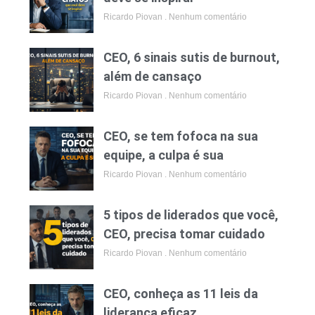
Ricardo Piovan
Nenhum comentário
CEO, 6 sinais sutis de burnout,
além de cansaço
Ricardo Piovan
Nenhum comentário
CEO, se tem fofoca na sua
equipe, a culpa é sua
Ricardo Piovan
Nenhum comentário
5 tipos de liderados que você,
CEO, precisa tomar cuidado
Ricardo Piovan
Nenhum comentário
CEO, conheça as 11 leis da
liderança eficaz