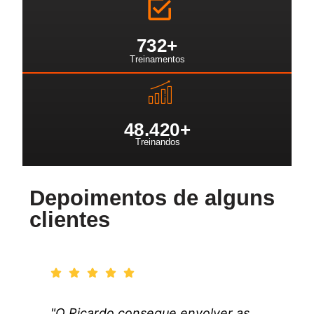
732
+
Treinamentos
48.42
0+
Treinandos
Depoimentos de alguns
clientes
"O Ricardo consegue envolver as