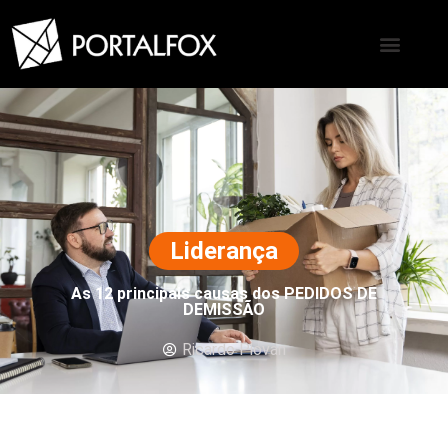
Liderança
As 12 principais causas dos PEDIDOS DE
DEMISSÃO
Ricardo Piovan