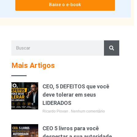
Baixe o e-book
Mais Artigos
CEO, 5 DEFEITOS que você
deve tolerar em seus
LIDERADOS
Ricardo Piovan
Nenhum comentário
CEO 5 livros para você
despertar a sua autoridade