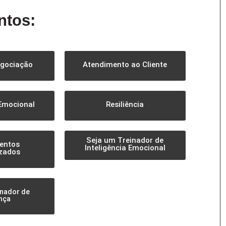
ntos:
egociação
Atendimento ao Cliente
 Emocional
Resiliência
Seja um Treinador de
entos
Inteligência Emocional
zados
inador de
nça