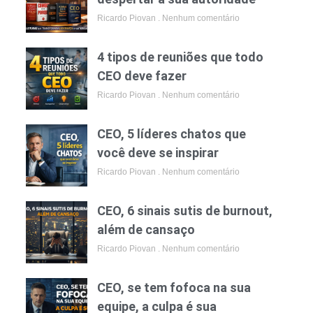
Ricardo Piovan
Nenhum comentário
4 tipos de reuniões que todo
CEO deve fazer
Ricardo Piovan
Nenhum comentário
CEO, 5 líderes chatos que
você deve se inspirar
Ricardo Piovan
Nenhum comentário
CEO, 6 sinais sutis de burnout,
além de cansaço
Ricardo Piovan
Nenhum comentário
CEO, se tem fofoca na sua
equipe, a culpa é sua