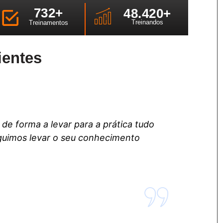
732
+
48.42
0+
Treinandos
Treinamentos
ientes
de forma a levar para a prática tudo
guimos levar o seu conhecimento