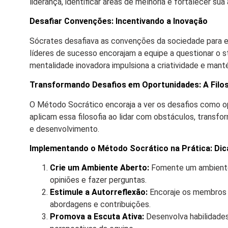
liderança, identificar áreas de melhoria e fortalecer sua
Desafiar Convenções: Incentivando a Inovação
Sócrates desafiava as convenções da sociedade para e
líderes de sucesso encorajam a equipe a questionar o 
mentalidade inovadora impulsiona a criatividade e man
Transformando Desafios em Oportunidades: A Filos
O Método Socrático encoraja a ver os desafios como o
aplicam essa filosofia ao lidar com obstáculos, trans
e desenvolvimento.
Implementando o Método Socrático na Prática: Dic
Crie um Ambiente Aberto:
Fomente um ambiente 
opiniões e fazer perguntas.
Estimule a Autorreflexão:
Encoraje os membros d
abordagens e contribuições.
Promova a Escuta Ativa:
Desenvolva habilidad