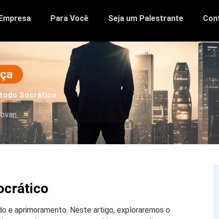
 Empresa
Para Você
Seja um Palestrante
Con
nça
étodo Socrático
iovan
ocrático
do e aprimoramento. Neste artigo, exploraremos o