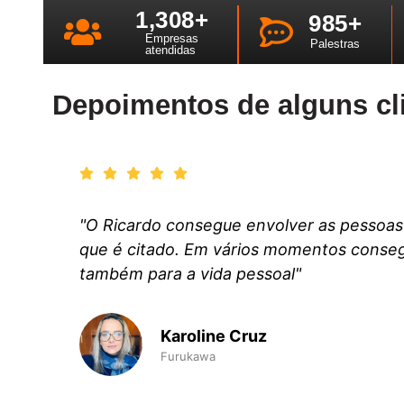
1,308
+
985
+
Empresas
Palestras
atendidas
Depoimentos de alguns cl
"O Ricardo consegue envolver as pessoas 
que é citado. Em vários momentos conse
também para a vida pessoal"
Karoline Cruz
Furukawa