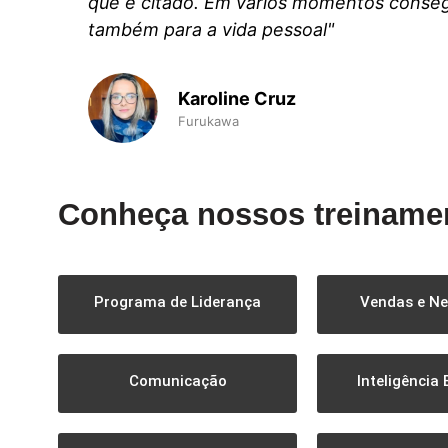
que é citado. Em vários momentos conse
também para a vida pessoal"
Karoline Cruz
Furukawa
Conheça nossos treiname
Programa de Liderança
Vendas e N
Comunicação
Inteligência