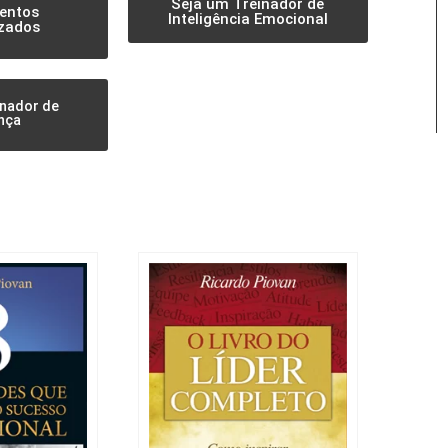
Seja um Treinador de
entos
Inteligência Emocional
zados
inador de
nça