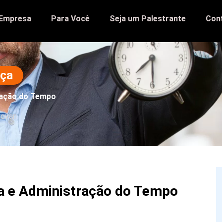
 Empresa
Para Você
Seja um Palestrante
Con
nça
ração do Tempo
iovan
a e Administração do Tempo