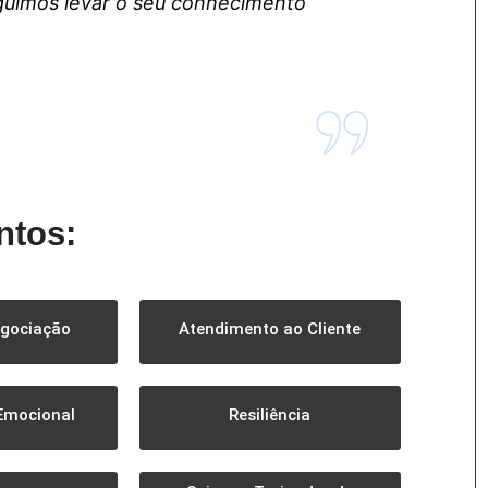
guimos levar o seu conhecimento
ntos:
egociação
Atendimento ao Cliente
 Emocional
Resiliência