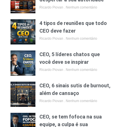
Ricardo Piovan
Nenhum comentário
4 tipos de reuniões que todo
CEO deve fazer
Ricardo Piovan
Nenhum comentário
CEO, 5 líderes chatos que
você deve se inspirar
Ricardo Piovan
Nenhum comentário
CEO, 6 sinais sutis de burnout,
além de cansaço
Ricardo Piovan
Nenhum comentário
CEO, se tem fofoca na sua
equipe, a culpa é sua