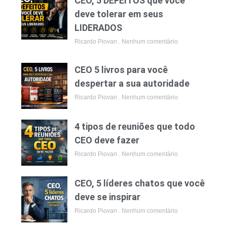
CEO, 5 DEFEITOS que você
deve tolerar em seus
LIDERADOS
Ricardo Piovan
Nenhum comentário
CEO 5 livros para você
despertar a sua autoridade
Ricardo Piovan
Nenhum comentário
4 tipos de reuniões que todo
CEO deve fazer
Ricardo Piovan
Nenhum comentário
CEO, 5 líderes chatos que você
deve se inspirar
Ricardo Piovan
Nenhum comentário